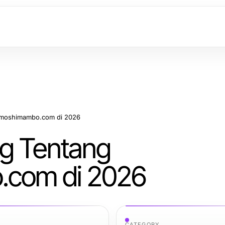
imoshimambo.com di 2026
ng Tentang
com di 2026
CATEGORY