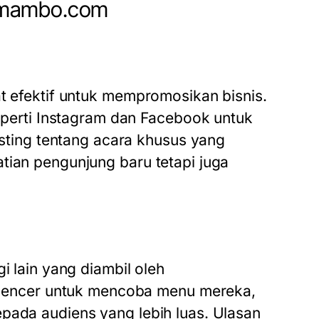
himambo.com
at efektif untuk mempromosikan bisnis.
erti Instagram dan Facebook untuk
ing tentang acara khusus yang
tian pengunjung baru tetapi juga
i lain yang diambil oleh
encer untuk mencoba menu mereka,
epada audiens yang lebih luas. Ulasan