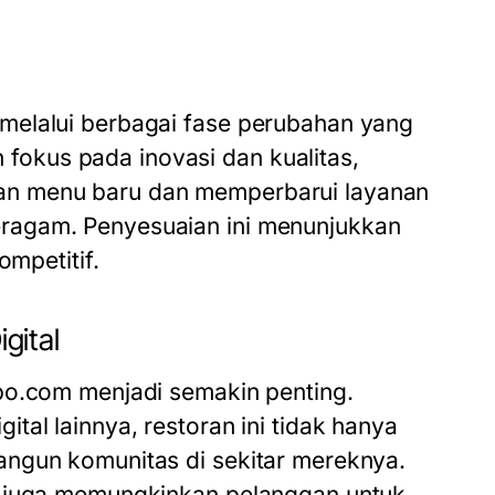
melalui berbagai fase perubahan yang
okus pada inovasi dan kualitas,
an menu baru dan memperbarui layanan
ragam. Penyesuaian ini menunjukkan
ompetitif.
gital
bo.com menjadi semakin penting.
tal lainnya, restoran ini tidak hanya
angun komunitas di sekitar mereknya.
i juga memungkinkan pelanggan untuk