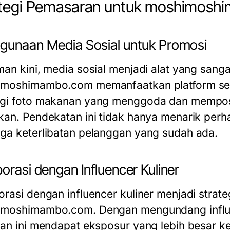
ategi Pemasaran untuk moshimos
gunaan Media Sosial untuk Promosi
man kini, media sosial menjadi alat yang sang
moshimambo.com memanfaatkan platform sep
gi foto makanan yang menggoda dan mempost
kan. Pendekatan ini tidak hanya menarik perha
ga keterlibatan pelanggan yang sudah ada.
orasi dengan Influencer Kuliner
orasi dengan influencer kuliner menjadi strateg
moshimambo.com. Dengan mengundang influ
ran ini mendapat eksposur yang lebih besar k