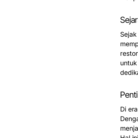
Seja
Sejak
mempe
resto
untuk
dedika
Pent
Di er
Denga
menja
Hal i