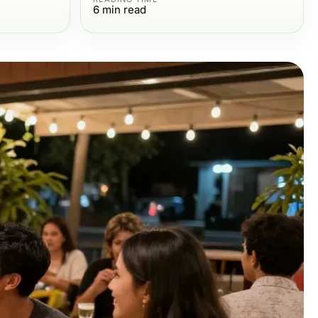
6
min read