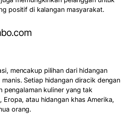
 positif di kalangan masyarakat.
mbo.com
i, mencakup pilihan dari hidangan
manis. Setiap hidangan diracik dengan
n pengalaman kuliner yang tak
 Eropa, atau hidangan khas Amerika,
mua orang.