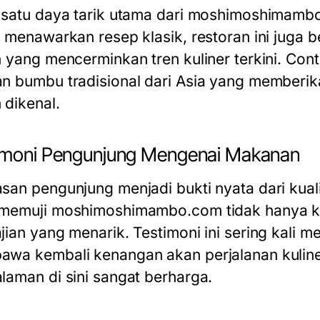
 satu daya tarik utama dari moshimoshimamb
n menawarkan resep klasik, restoran ini juga
n yang mencerminkan tren kuliner terkini. Co
n bumbu tradisional dari Asia yang memberik
 dikenal.
imoni Pengunjung Mengenai Makanan
san pengunjung menjadi bukti nyata dari kual
memuji moshimoshimambo.com tidak hanya kar
jian yang menarik. Testimoni ini sering kali
wa kembali kenangan akan perjalanan kuliner
laman di sini sangat berharga.