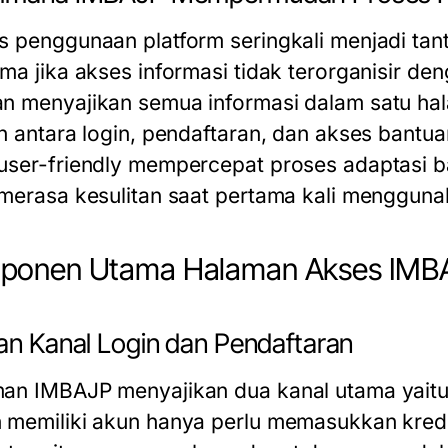
s penggunaan platform seringkali menjadi tan
ama jika akses informasi tidak terorganisir de
n menyajikan semua informasi dalam satu h
ih antara login, pendaftaran, dan akses bantu
user-friendly mempercepat proses adaptasi 
 merasa kesulitan saat pertama kali menggu
ponen Utama Halaman Akses IMB
ian Kanal Login dan Pendaftaran
an IMBAJP menyajikan dua kanal utama yaitu
 memiliki akun hanya perlu memasukkan kred