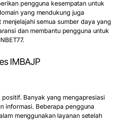
mberikan pengguna kesempatan untuk
r domain yang mendukung juga
t menjelajahi semua sumber daya yang
sparansi dan membantu pengguna untuk
ONBET77.
ses IMBAJP
ositif. Banyak yang mengapresiasi
 informasi. Beberapa pengguna
alam menggunakan layanan setelah