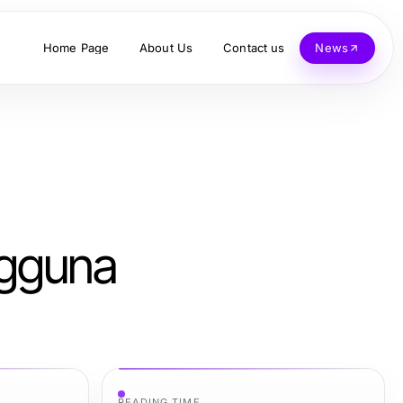
Home Page
About Us
Contact us
News
ngguna
READING TIME