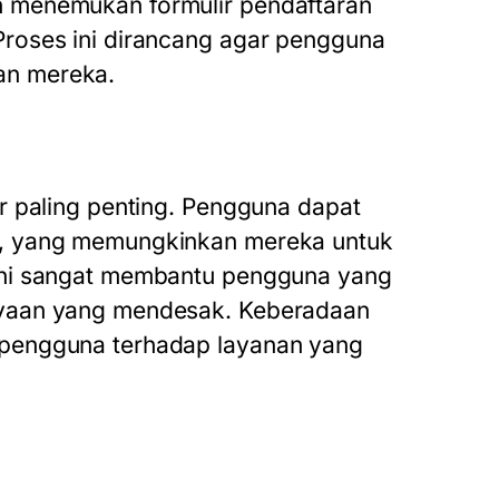
h menemukan formulir pendaftaran
roses ini dirancang agar pengguna
an mereka.
r paling penting. Pengguna dapat
t, yang memungkinkan mereka untuk
Ini sangat membantu pengguna yang
nyaan yang mendesak. Keberadaan
 pengguna terhadap layanan yang