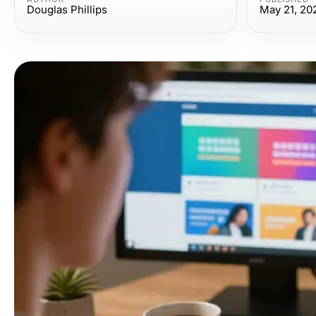
Douglas Phillips
May 21, 20