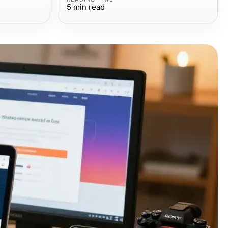
5
min read