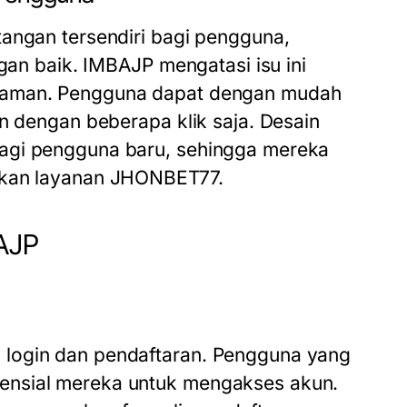
tangan tersendiri bagi pengguna,
ngan baik. IMBAJP mengatasi isu ini
alaman. Pengguna dapat dengan mudah
an dengan beberapa klik saja. Desain
bagi pengguna baru, sehingga mereka
nakan layanan JHONBET77.
AJP
 login dan pendaftaran. Pengguna yang
ensial mereka untuk mengakses akun.