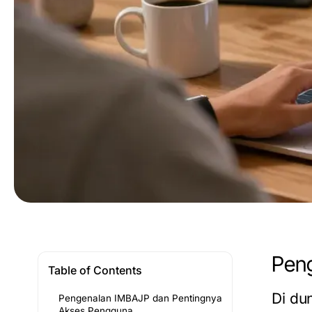
Pen
Table of Contents
Di du
Pengenalan IMBAJP dan Pentingnya
Akses Pengguna