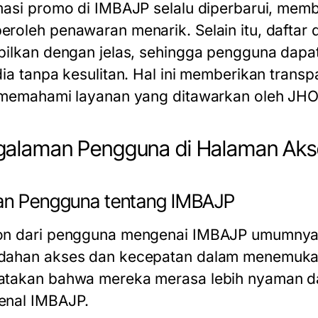
masi promo di IMBAJP selalu diperbarui, me
roleh penawaran menarik. Selain itu, dafta
pilkan dengan jelas, sehingga pengguna dapa
dia tanpa kesulitan. Hal ini memberikan tran
 memahami layanan yang ditawarkan oleh JH
galaman Pengguna di Halaman Ak
an Pengguna tentang IMBAJP
n dari pengguna mengenai IMBAJP umumnya p
ahan akses dan kecepatan dalam menemukan
takan bahwa mereka merasa lebih nyaman d
nal IMBAJP.