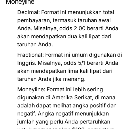
Moneyline
Decimal:
Format ini menunjukkan total
pembayaran, termasuk taruhan awal
Anda. Misalnya, odds 2.00 berarti Anda
akan mendapatkan dua kali lipat dari
taruhan Anda.
Fractional:
Format ini umum digunakan di
Inggris. Misalnya, odds 5/1 berarti Anda
akan mendapatkan lima kali lipat dari
taruhan Anda jika menang.
Moneyline:
Format ini lebih sering
digunakan di Amerika Serikat, di mana
adalah dapat melihat angka positif dan
negatif. Angka negatif menunjukkan
jumlah yang perlu Anda pertaruhkan