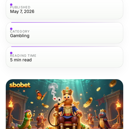
PUBLISHED
May 7, 2026
CATEGORY
Gambling
READING TIME
5
min read