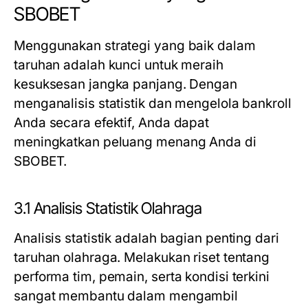
SBOBET
Menggunakan strategi yang baik dalam
taruhan adalah kunci untuk meraih
kesuksesan jangka panjang. Dengan
menganalisis statistik dan mengelola bankroll
Anda secara efektif, Anda dapat
meningkatkan peluang menang Anda di
SBOBET.
3.1 Analisis Statistik Olahraga
Analisis statistik adalah bagian penting dari
taruhan olahraga. Melakukan riset tentang
performa tim, pemain, serta kondisi terkini
sangat membantu dalam mengambil