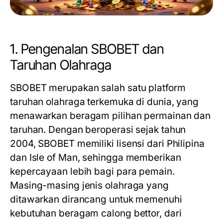
1. Pengenalan SBOBET dan
Taruhan Olahraga
SBOBET merupakan salah satu platform
taruhan olahraga terkemuka di dunia, yang
menawarkan beragam pilihan permainan dan
taruhan. Dengan beroperasi sejak tahun
2004, SBOBET memiliki lisensi dari Philipina
dan Isle of Man, sehingga memberikan
kepercayaan lebih bagi para pemain.
Masing-masing jenis olahraga yang
ditawarkan dirancang untuk memenuhi
kebutuhan beragam calong bettor, dari