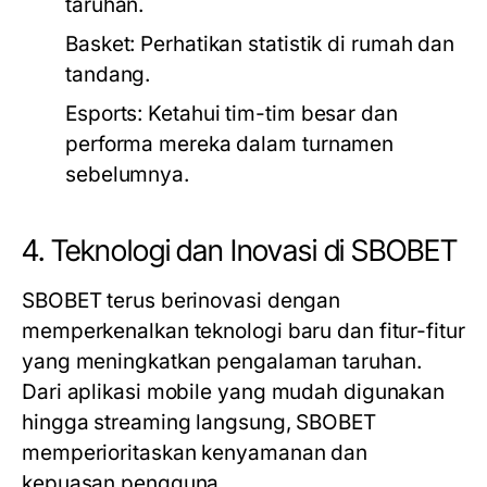
taruhan.
Basket:
Perhatikan statistik di rumah dan
tandang.
Esports:
Ketahui tim-tim besar dan
performa mereka dalam turnamen
sebelumnya.
4. Teknologi dan Inovasi di SBOBET
SBOBET terus berinovasi dengan
memperkenalkan teknologi baru dan fitur-fitur
yang meningkatkan pengalaman taruhan.
Dari aplikasi mobile yang mudah digunakan
hingga streaming langsung, SBOBET
memperioritaskan kenyamanan dan
kepuasan pengguna.