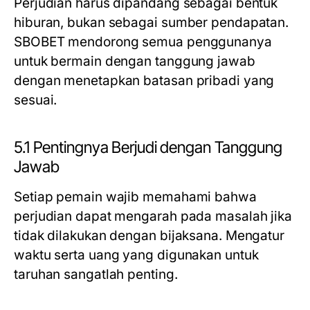
Perjudian harus dipandang sebagai bentuk
hiburan, bukan sebagai sumber pendapatan.
SBOBET mendorong semua penggunanya
untuk bermain dengan tanggung jawab
dengan menetapkan batasan pribadi yang
sesuai.
5.1 Pentingnya Berjudi dengan Tanggung
Jawab
Setiap pemain wajib memahami bahwa
perjudian dapat mengarah pada masalah jika
tidak dilakukan dengan bijaksana. Mengatur
waktu serta uang yang digunakan untuk
taruhan sangatlah penting.