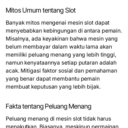
Mitos Umum tentang Slot
Banyak mitos mengenai mesin slot dapat
menyebabkan kebingungan di antara pemain.
Misalnya, ada keyakinan bahwa mesin yang
belum membayar dalam waktu lama akan
memiliki peluang menang yang lebih tinggi,
namun kenyataannya setiap putaran adalah
acak. Mitigasi faktor sosial dan pemahaman
yang benar dapat membantu pemain
membuat keputusan yang lebih bijak.
Fakta tentang Peluang Menang
Peluang menang di mesin slot tidak harus
menakutkan. Biasanya, meskipun permainan