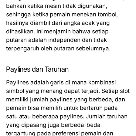
bahkan ketika mesin tidak digunakan,
sehingga ketika pemain menekan tombol,
hasilnya diambil dari angka acak yang
dihasilkan. Ini menjamin bahwa setiap
putaran adalah independen dan tidak
terpengaruh oleh putaran sebelumnya.
Paylines dan Taruhan
Paylines adalah garis di mana kombinasi
simbol yang menang dapat terjadi. Setiap slot
memiliki jumlah paylines yang berbeda, dan
pemain bisa memilih untuk bertaruh pada
satu atau beberapa paylines. Jumlah taruhan
yang dipasang juga berbeda-beda
tergantung pada preferensi pemain dan