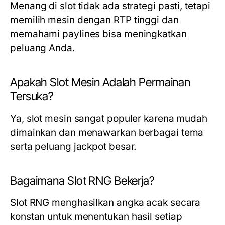
Menang di slot tidak ada strategi pasti, tetapi
memilih mesin dengan RTP tinggi dan
memahami paylines bisa meningkatkan
peluang Anda.
Apakah Slot Mesin Adalah Permainan
Tersuka?
Ya, slot mesin sangat populer karena mudah
dimainkan dan menawarkan berbagai tema
serta peluang jackpot besar.
Bagaimana Slot RNG Bekerja?
Slot RNG menghasilkan angka acak secara
konstan untuk menentukan hasil setiap