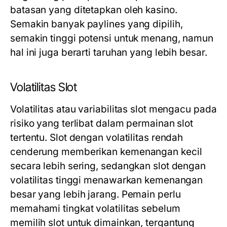
batasan yang ditetapkan oleh kasino.
Semakin banyak paylines yang dipilih,
semakin tinggi potensi untuk menang, namun
hal ini juga berarti taruhan yang lebih besar.
Volatilitas Slot
Volatilitas atau variabilitas slot mengacu pada
risiko yang terlibat dalam permainan slot
tertentu. Slot dengan volatilitas rendah
cenderung memberikan kemenangan kecil
secara lebih sering, sedangkan slot dengan
volatilitas tinggi menawarkan kemenangan
besar yang lebih jarang. Pemain perlu
memahami tingkat volatilitas sebelum
memilih slot untuk dimainkan, tergantung