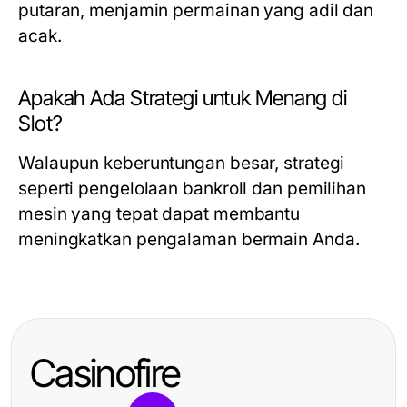
putaran, menjamin permainan yang adil dan
acak.
Apakah Ada Strategi untuk Menang di
Slot?
Walaupun keberuntungan besar, strategi
seperti pengelolaan bankroll dan pemilihan
mesin yang tepat dapat membantu
meningkatkan pengalaman bermain Anda.
Casinofire