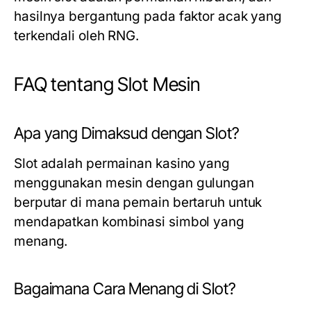
hasilnya bergantung pada faktor acak yang
terkendali oleh RNG.
FAQ tentang Slot Mesin
Apa yang Dimaksud dengan Slot?
Slot adalah permainan kasino yang
menggunakan mesin dengan gulungan
berputar di mana pemain bertaruh untuk
mendapatkan kombinasi simbol yang
menang.
Bagaimana Cara Menang di Slot?